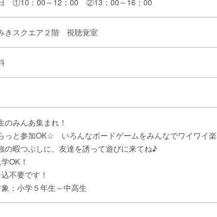
日 ①10：00～12：00 ②13：00～16：00
みきスクエア２階 視聴覚室
料
生のみんあ集まれ！
らっと参加OK☆ いろんなボードゲームをみんなでワイワイ楽
強の暇つぶしに、友達を誘って遊びに来てね♪
見学OK！
申込不要です！
対象：小学５年生～中高生