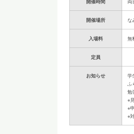
開催時間
両
開催場所
な
入場料
無
定員
お知らせ
学
ふ
勉
※
※
※