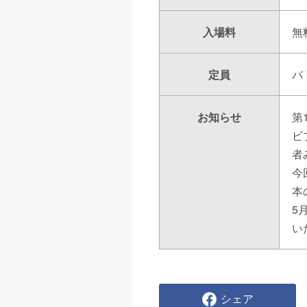
入場料
無
定員
バ
お知らせ
第
ビ
者
今
本
5
い
シェア