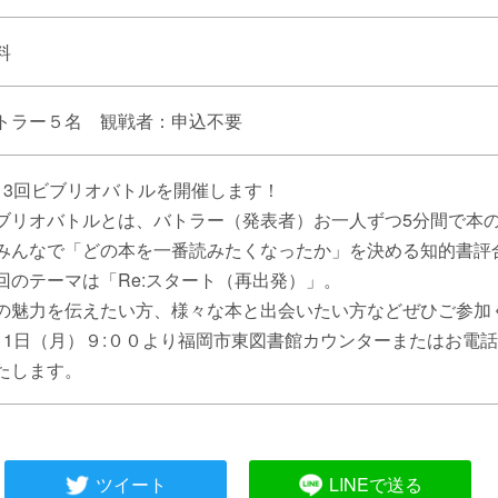
料
トラー５名 観戦者：申込不要
13回ビブリオバトルを開催します！
ブリオバトルとは、バトラー（発表者）お一人ずつ5分間で本
みんなで「どの本を一番読みたくなったか」を決める知的書評
回のテーマは「Re:スタート（再出発）」。
の魅力を伝えたい方、様々な本と出会いたい方などぜひご参加
月1日（月）９:００より福岡市東図書館カウンターまたはお電
たします。
ツイート
LINEで送る