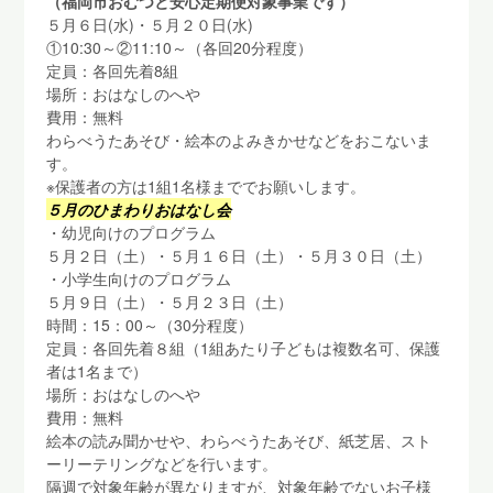
（福岡市おむつと安心定期便対象事業です）
５月６日(水)・５月２０日(水)
①10:30～②11:10～（各回20分程度）
定員：各回先着8組
場所：おはなしのへや
費用：無料
わらべうたあそび・絵本のよみきかせなどをおこないま
す。
※保護者の方は1組1名様まででお願いします。
５月のひまわりおはなし会
・幼児向けのプログラム
５月２日（土）・５月１６日（土）・５月３０日（土）
・小学生向けのプログラム
５月９日（土）・５月２３日（土）
時間：15：00～（30分程度）
定員：各回先着８組（1組あたり子どもは複数名可、保護
者は1名まで）
場所：おはなしのへや
費用：無料
絵本の読み聞かせや、わらべうたあそび、紙芝居、スト
ーリーテリングなどを行います。
隔週で対象年齢が異なりますが、対象年齢でないお子様