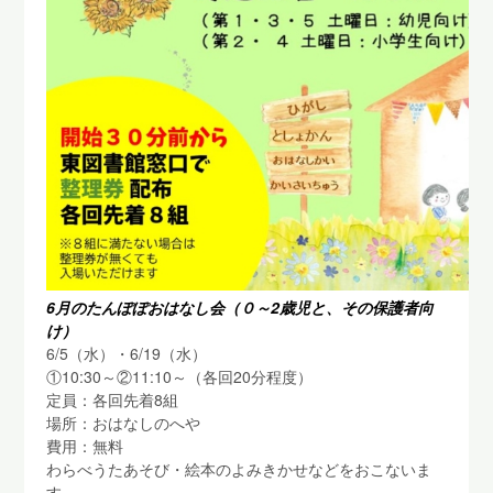
6月のたんぽぽおはなし会（０～2歳児と、その保護者向
け）
6/5（水）・6/19（水）
①10:30～②11:10～（各回20分程度）
定員：各回先着8組
場所：おはなしのへや
費用：無料
わらべうたあそび・絵本のよみきかせなどをおこないま
す。