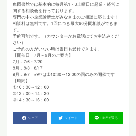
東図書館では基本的に毎月第1・3土曜日に起業・経営に
関する相談会を行っております。
専門の中小企業診断士がみなさまのご相談に応じます！
相談料は無料です。1回につき最大90分間相談ができま
す。
予約可能です。（カウンターかお電話にてお申込みくだ
さい）
ご予約の方がいない時は当日も受付できます。
【開催日 7月～9月のご案内】
7月…7/6・7/20
8月…8/3・8/17
9月…9/7 ※9/7は➀10:30～12:00の回のみの開催です
【時間】
①10：30～12：00
②13：00～14：30
③14：30～16：00
シェア
ツイート
LINEで送る