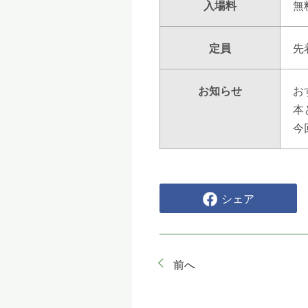
入場料
無
定員
先
お知らせ
お
本
今
シェア
前へ