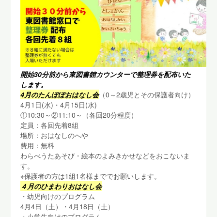
開始30分前から東図書館カウンターで整理券を配布いた
します。
4月のたんぽぽおはなし会
（0～2歳児とその保護者向け）
4月1日(水)・4月15日(水)
①10:30～②11:10～（各回20分程度）
定員：各回先着8組
場所：おはなしのへや
費用：無料
わらべうたあそび・絵本のよみきかせなどをおこないま
す。
※保護者の方は1組1名様まででお願いします。
４月のひまわりおはなし会
・幼児向けのプログラム
4月4日（土）・4月18日（土）
・小学生向けのプログラム