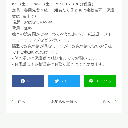
8/9（土）・8/23（土）15：00～（30分程度）
定員：各回先着８組（1組あたり子どもは複数名可、保護
者は1名まで）
場所：おはなしのへや
費用：無料
絵本の読み聞かせや、わらべうたあそび、紙芝居、スト
ーリーテリングなどを行います。
隔週で対象年齢が異なりますが、対象年齢でないお子様
でもご参加いただけます。
※付き添いの保護者は1組1名まででお願いします。
※お電話による整理券のお取り置きはできかねます。
シェア
ツイート
LINEで送る
前へ
お知らせ一覧へ
次へ