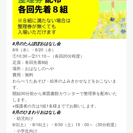
8月のたんぽぽおはなし会
8/6（水）・8/20（水）
①10:30～②11:10～（各回20分程度）
定員：各回先着8組
場所：おはなしのへや
費用：無料
わらべうたあそび・絵本のよみきかせなどをおこないま
す。
開始30分前から東図書館カウンターで整理券を配布いた
します。
※保護者の方は1組1名様まででお願いします。
8月のひまわりおはなし会
・幼児向け
8/2(土）・8/16(土）・8/30（土）15：00～（30分程度）
・小学生向け