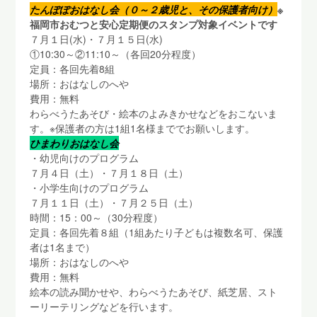
たんぽぽおはなし会（０～２歳児と、その保護者向け）
※
福岡市おむつと安心定期便のスタンプ対象イベントです
７月１日(水)・７月１５日(水)
①10:30～②11:10～（各回20分程度）
定員：各回先着8組
場所：おはなしのへや
費用：無料
わらべうたあそび・絵本のよみきかせなどをおこないま
す。※保護者の方は1組1名様まででお願いします。
ひまわりおはなし会
・幼児向けのプログラム
７月４日（土）・７月１８日（土）
・小学生向けのプログラム
７月１１日（土）・７月２５日（土）
時間：15：00～（30分程度）
定員：各回先着８組（1組あたり子どもは複数名可、保護
者は1名まで）
場所：おはなしのへや
費用：無料
絵本の読み聞かせや、わらべうたあそび、紙芝居、スト
ーリーテリングなどを行います。